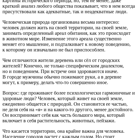
картины исторического периода, но, тем не менее, даже
краткий анализ любого общества показывает, что в нем всегда
присутствовали как адекватные, так и неадекватные люди.
Человеческая природа организована весьма интересно:
человек должен жить на своей территории, на своей земле,
занимать определенный ареал обитания, как это происходит
в животном мире. Изменение этого ареала существенно
меняет его мышление, и подталкивает к новому поведению,
к которому он изначально не был приспособлен.
Чем отличаются жители деревень или сёл от городских
жителей? Конечно, не только специфическим диалектом,
но и поведением. При встрече они здороваются иначе.
В городе мужчины обычно пожимают руки, а в деревне
могут, к примеру, делать что-то совершенно иное.
Вопрос: где проживают более психологически гармоничные и
здоровые люди? Человек, который живет на своей земле,
ежедневно общается с природой. Он становится ее частью,
не деля себя на «я» и на какого-то другого, менее достойного.
Он воспринимает себя как часть большого мира, который
включает в себя растительность, животных, пейзажи.
Что касается территории, она крайне важна для человека.
Население городов растет с каждым годом. Но стоит