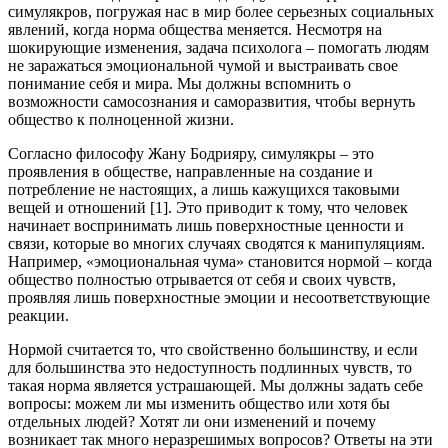
симулякров, погружая нас в мир более серьезных социальных
явлений, когда норма общества меняется. Несмотря на
шокирующие изменения, задача психолога – помогать людям
не заражаться эмоциональной чумой и выстраивать свое
понимание себя и мира. Мы должны вспомнить о
возможности самосознания и саморазвития, чтобы вернуть
общество к полноценной жизни.
Согласно философу Жану Бодрияру, симулякры – это
проявления в обществе, направленные на создание и
потребление не настоящих, а лишь кажущихся таковыми
вещей и отношений [1]. Это приводит к тому, что человек
начинает воспринимать лишь поверхностные ценности и
связи, которые во многих случаях сводятся к манипуляциям.
Например, «эмоциональная чума» становится нормой – когда
общество полностью отрывается от себя и своих чувств,
проявляя лишь поверхностные эмоции и несоответствующие
реакции.
Нормой считается то, что свойственно большинству, и если
для большинства это недоступность подлинных чувств, то
такая норма является устрашающей. Мы должны задать себе
вопросы: можем ли мы изменить общество или хотя бы
отдельных людей? Хотят ли они изменений и почему
возникает так много неразрешимых вопросов? Ответы на эти