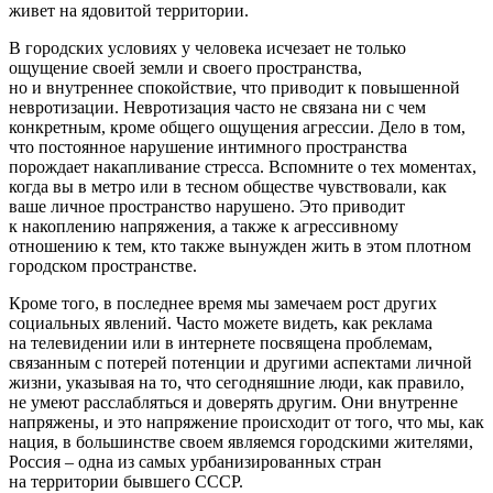
живет на ядовитой территории.
В городских условиях у человека исчезает не только
ощущение своей земли и своего пространства,
но и внутреннее спокойствие, что приводит к повышенной
невротизации. Невротизация часто не связана ни с чем
конкретным, кроме общего ощущения агрессии. Дело в том,
что постоянное нарушение интимного пространства
порождает накапливание стресса. Вспомните о тех моментах,
когда вы в метро или в тесном обществе чувствовали, как
ваше личное пространство нарушено. Это приводит
к накоплению напряжения, а также к агрессивному
отношению к тем, кто также вынужден жить в этом плотном
городском пространстве.
Кроме того, в последнее время мы замечаем рост других
социальных явлений. Часто можете видеть, как реклама
на телевидении или в интернете посвящена проблемам,
связанным с потерей потенции и другими аспектами личной
жизни, указывая на то, что сегодняшние люди, как правило,
не умеют расслабляться и доверять другим. Они внутренне
напряжены, и это напряжение происходит от того, что мы, как
нация, в большинстве своем являемся городскими жителями,
Россия – одна из самых урбанизированных стран
на территории бывшего СССР.