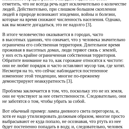
отметить, что не всегда речь идет исключительно о количестве
людей. Действительно, при слишком большом скоплении
людей в природе возникают эпидемии, войны и болезни,
которые на время снижают численность населения. Однако,
как вы можете догадаться, это не надолго [3].
В итоге человечество оказывается в городах, часто
в высотных зданиях, что означает, что у человека значительно
ограничена его собственная территория. Длительное время
проживая в высотных домах, люди теряют связь с землей,
у них есть крайне ограниченная собственная территория.
Обратите внимание на то, как горожане относятся к чистоте:
они не любят порядок и часто оставляют мусор там, где хотят.
Несмотря на то, что сейчас наблюдается постепенное
изменение этой тенденции, многие по-прежнему
демонстрируют неаккуратность [3].
Проблема заключается в том, что, поскольку это не их земля,
они не чувствуют за нее ответственности. Следовательно, они
не заботятся о том, чтобы убрать за собой.
Вот обычный пример: лампа дневного света перегорела, и,
хотя ее надо утилизировать должным образом, многие просто
выбрасывают ее куда попало, не осознавая, что ртуть из нее
будет постепенно попадать в воду, и, следовательно, человек