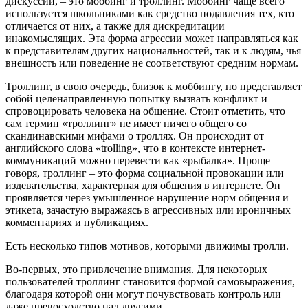
дискуссии, – это моббинг и троллинг. Моббинг чаще всего
используется школьниками как средство подавления тех, кто
отличается от них, а также для дискредитации
инакомыслящих. Эта форма агрессии может направляться как
к представителям других национальностей, так и к людям, чья
внешность или поведение не соответствуют средним нормам.
Троллинг, в свою очередь, близок к моббингу, но представляет
собой целенаправленную попытку вызвать конфликт и
спровоцировать человека на общение. Стоит отметить, что
сам термин «троллинг» не имеет ничего общего со
скандинавскими мифами о троллях. Он происходит от
английского слова «trolling», что в контексте интернет-
коммуникаций можно перевести как «рыбалка». Проще
говоря, троллинг – это форма социальной провокации или
издевательства, характерная для общения в интернете. Он
проявляется через умышленное нарушение норм общения и
этикета, зачастую выражаясь в агрессивных или ироничных
комментариях и публикациях.
Есть несколько типов мотивов, которыми движимы тролли.
Во-первых, это привлечение внимания. Для некоторых
пользователей троллинг становится формой самовыражения,
благодаря которой они могут почувствовать контроль или
даже превосходство над другими.