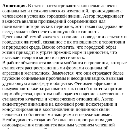
Аннотация.
В статье рассматриваются ключевые аспекты
социальных и психологических изменений, происходящих с
человеком в условиях городской жизни. Автор подчеркивает
важность анализа произведений современников для
понимания исторических периодов, хотя такая поддержка не
всегда может обеспечить полную объективность.
Центральной темой является различие в поведении сельских и
городских жителей, связанное с их отношением к территории
и природной среде. Важно отметить, что городской образ
жизни приводит к утрате прежних норм и ценностей, что
вызывает невротизацию и агрессивность.
В работе объясняются явления моббинга и троллинга, которые
становятся распространенными формами социальной
агрессии в мегаполисах. Замечается, что они отражают более
глубокие социальные проблемы и десоциализацию, вызывая
удушающую атмосферу в обществе. Феномен «фриков» и
симулякров также затрагивается как способ протеста против
норм общества, при этом наблюдается падение качественных
стандартов культуры и человеческих отношений. Автор
акцентирует внимание на ключевой роли психотерапии и
консультирования в восстановлении подлинной связи
человека с собственными эмоциями и переживаниями.
Необходимость создания безопасного пространства для
самовыражения становится важным условием успешной