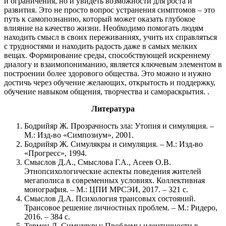
и ограничения, но и увидеть возможности для роста и
развития. Это не просто вопрос устранения симптомов – это
путь к самопознанию, который может оказать глубокое
влияние на качество жизни. Необходимо помогать людям
находить смысл в своих переживаниях, учить их справляться
с трудностями и находить радость даже в самых мелких
вещах. Формирование среды, способствующей искреннему
диалогу и взаимопониманию, является ключевым элементом в
построении более здорового общества. Это можно и нужно
достичь через обучение желающих, открытость и поддержку,
обучение навыком общения, творчества и самораскрытия. .
Литература
Бодрийяр Ж. Прозрачность зла: Утопия и симуляция. –
М.: Изд-во «Симпозиум», 2001.
Бодрийяр Ж. Симулякры и симуляция. – М.: Изд-во
«Прогресс», 1994.
Смыслов Д.А., Смыслова Г.А., Асеев О.В.
Этнопсихологические аспекты поведения жителей
мегаполиса в современных условиях. Коллективная
монография. – М.: ЦПИ МРСЭИ, 2017. – 321 с.
Смыслов Д.А. Психология трансовых состояний.
Трансовое решение личностных проблем. – М.: Ридеро,
2016. – 384 с.
Термен Л. Симулякры: Проблемы идентичности в