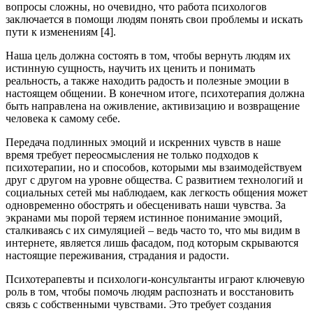
вопросы сложны, но очевидно, что работа психологов
заключается в помощи людям понять свои проблемы и искать
пути к изменениям [4].
Наша цель должна состоять в том, чтобы вернуть людям их
истинную сущность, научить их ценить и понимать
реальность, а также находить радость и полезные эмоции в
настоящем общении. В конечном итоге, психотерапия должна
быть направлена на оживление, активизацию и возвращение
человека к самому себе.
Передача подлинных эмоций и искренних чувств в наше
время требует переосмысления не только подходов к
психотерапии, но и способов, которыми мы взаимодействуем
друг с другом на уровне общества. С развитием технологий и
социальных сетей мы наблюдаем, как легкость общения может
одновременно обострять и обесценивать наши чувства. За
экранами мы порой теряем истинное понимание эмоций,
сталкиваясь с их симуляцией – ведь часто то, что мы видим в
интернете, является лишь фасадом, под которым скрываются
настоящие переживания, страдания и радости.
Психотерапевты и психологи-консультанты играют ключевую
роль в том, чтобы помочь людям распознать и восстановить
связь с собственными чувствами. Это требует создания