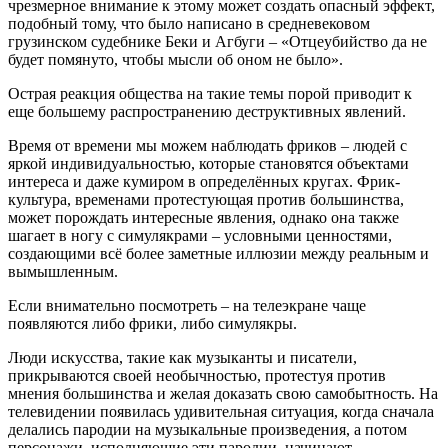
чрезмерное внимание к этому может создать опасный эффект,
подобный тому, что было написано в средневековом
грузинском судебнике Беки и Агбуги – «Отцеубийство да не
будет помянуто, чтобы мысли об оном не было».
Острая реакция общества на такие темы порой приводит к
еще большему распространению деструктивных явлений.
Время от времени мы можем наблюдать фриков – людей с
яркой индивидуальностью, которые становятся объектами
интереса и даже кумиром в определённых кругах. Фрик-
культура, временами протестующая против большинства,
может порождать интересные явления, однако она также
шагает в ногу с симулякрами – условными ценностями,
создающими всё более заметные иллюзии между реальным и
вымышленным.
Если внимательно посмотреть – на телеэкране чаще
появляются либо фрики, либо симулякры.
Люди искусства, такие как музыканты и писатели,
прикрываются своей необычностью, протестуя против
мнения большинства и желая доказать свою самобытность. На
телевидении появилась удивительная ситуация, когда сначала
делались пародии на музыкальные произведения, а потом
персонажи, исполняющие эти пародии, начинают