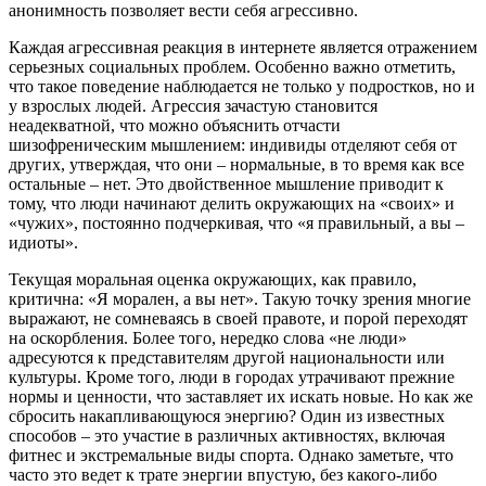
анонимность позволяет вести себя агрессивно.
Каждая агрессивная реакция в интернете является отражением
серьезных социальных проблем. Особенно важно отметить,
что такое поведение наблюдается не только у подростков, но и
у взрослых людей. Агрессия зачастую становится
неадекватной, что можно объяснить отчасти
шизофреническим мышлением: индивиды отделяют себя от
других, утверждая, что они – нормальные, в то время как все
остальные – нет. Это двойственное мышление приводит к
тому, что люди начинают делить окружающих на «своих» и
«чужих», постоянно подчеркивая, что «я правильный, а вы –
идиоты».
Текущая моральная оценка окружающих, как правило,
критична: «Я морален, а вы нет». Такую точку зрения многие
выражают, не сомневаясь в своей правоте, и порой переходят
на оскорбления. Более того, нередко слова «не люди»
адресуются к представителям другой национальности или
культуры. Кроме того, люди в городах утрачивают прежние
нормы и ценности, что заставляет их искать новые. Но как же
сбросить накапливающуюся энергию? Один из известных
способов – это участие в различных активностях, включая
фитнес и экстремальные виды спорта. Однако заметьте, что
часто это ведет к трате энергии впустую, без какого-либо