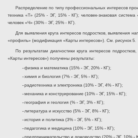
Распределение по типу профессиональных интересов произ
техника «Т» (25% - ЭГ, 15% - КГ); человек-знаковая система 
человек «Ч» (30% - ЭГ, 25% - КГ).
Для выявления круга интересов подростков, выявления н
«профиль» (модификация «Карты интересов»). См. рисунок 5.
По результатам диагностики круга интересов подростко
«Карты интересов») получены результаты:
-
-
-
физика и математика (15%
ЭГ, 20%
КГ);
-
-
-
химия и биология (7%
ЭГ, 5%
КГ);
-
-
-
радиотехника и электроника (10%
ЭГ, 4%
КГ);
-
-
-
механика и конструирование (10%
ЭГ, 15%
КГ);
-
-
-
география и геология (%
ЭГ, 3%
КГ);
-
-
-
литература и искусство (5%
ЭГ, 8%
КГ);
-
-
-
история и политика (3%
ЭГ, 5%
КГ);
-
-
-
педагогика и медицина (10%
ЭГ, 15%
КГ);
-
-
-
предпринимательство и домоводство (20%
ЭГ, 10%
К