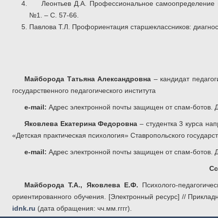
Леонтьев Д.А. Профессиональное самоопределение к
№1. – С. 57-66.
Павлова Т.Л. Профориентация старшеклассников: диагност
Майборода Татьяна Александровна
– кандидат педагог
государственного педагогического института
e
-
mail
:
Адрес электронной почты защищен от спам-ботов. Д
Яковлева Екатерина Федоровна
– студентка 3 курса нап
«Детская практическая психология» Ставропольского государст
e-mail:
Адрес электронной почты защищен от спам-ботов. Д
Сс
Майборода Т.А., Яковлева Е.Ф.
Психолого-педагогиче
ориентированного обучения. [Электронный ресурс] // Приклад
idnk.ru
(дата обращения: чч.мм.гггг).