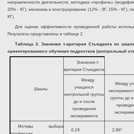
направленности деятельности, методика «профиль» (модифика
20% - КГ); механика и конструирование (12% - ЭГ, 15% - КГ); п
КГ).
Для оценки эффективности проведенной работы использо
Результаты представлены в таблице 2.
Таблица 2. Значение
t-критерия Стьюдента по шкал
ориентированного обучения подростков (контрольный эта
Значение t-
критерия Стьюдента
Между
Между у
учащихся
Шкалы
эксперимент
контрольной группы
группы до и
до и после
проведе
проведения
эксперим
эксперимента
Мотивы выбора
0,19
2,86*
профессии